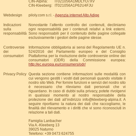
CIN-Alpina:
IT021056A1MDLYO7XV
CIN-Kleeberg:
IT021056A1P62U4FJU
Webdesign
piloly.com s.r.l. -
Agenzia internet Alto Adige
Indicazioni
Nonostante l’attento controllo dei contenuti, decliniamo
sulla
ogni responsabilità per i contenuti relativi a link esterni.
responsabilità
Sono responsabili per il contenuto delle pagine collegate
esclusivamente i gestori delle pagine stesse.
Controversie
Informazione obbligatoria ai sensi del Regolamento UE n.
dei
524/2016 del Parlamento europeo e del Consiglio
consumatori
Piattaforma per la risoluzione delle controversie online dei
consumatori (ODR) della Commissione europea:
http://ec.europa.eu/consumers/odr/
Privacy Policy
Questa sezione contiene informazioni sulle modalità con
cui vengono gestiti i vostri dati personali quando visitate il
nostro sito Web. Per fornire funzioni e servizi del nostro sito
è necessario che rileviamo dati personali che vi
riguardano. In caso di dubbi sulla privacy, potete rivolgervi
in qualsiasi momento al nostro responsabile della
protezione dei dati all’indirizzo info@kleeberg-alpina.it. A
seguire riportiamo la natura dei dati che raccogliamo, le
finalità del rilevamento e i diritti che vi sono riconosciuti in
relazione a tali dati.
Famiglia Lanbacher
Via A.-Kleeberg 13
39025 Naturno
Telefono: +39 0473 624755