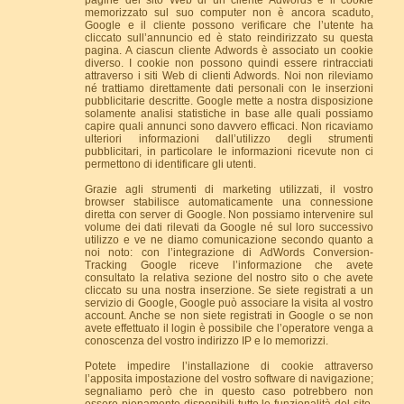
pagine del sito Web di un cliente Adwords e il cookie
memorizzato sul suo computer non è ancora scaduto,
Google e il cliente possono verificare che l’utente ha
cliccato sull’annuncio ed è stato reindirizzato su questa
pagina. A ciascun cliente Adwords è associato un cookie
diverso. I cookie non possono quindi essere rintracciati
attraverso i siti Web di clienti Adwords. Noi non rileviamo
né trattiamo direttamente dati personali con le inserzioni
pubblicitarie descritte. Google mette a nostra disposizione
solamente analisi statistiche in base alle quali possiamo
capire quali annunci sono davvero efficaci. Non ricaviamo
ulteriori informazioni dall’utilizzo degli strumenti
pubblicitari, in particolare le informazioni ricevute non ci
permettono di identificare gli utenti.
Grazie agli strumenti di marketing utilizzati, il vostro
browser stabilisce automaticamente una connessione
diretta con server di Google. Non possiamo intervenire sul
volume dei dati rilevati da Google né sul loro successivo
utilizzo e ve ne diamo comunicazione secondo quanto a
noi noto: con l’integrazione di AdWords Conversion-
Tracking Google riceve l’informazione che avete
consultato la relativa sezione del nostro sito o che avete
cliccato su una nostra inserzione. Se siete registrati a un
servizio di Google, Google può associare la visita al vostro
account. Anche se non siete registrati in Google o se non
avete effettuato il login è possibile che l’operatore venga a
conoscenza del vostro indirizzo IP e lo memorizzi.
Potete impedire l’installazione di cookie attraverso
l’apposita impostazione del vostro software di navigazione;
segnaliamo però che in questo caso potrebbero non