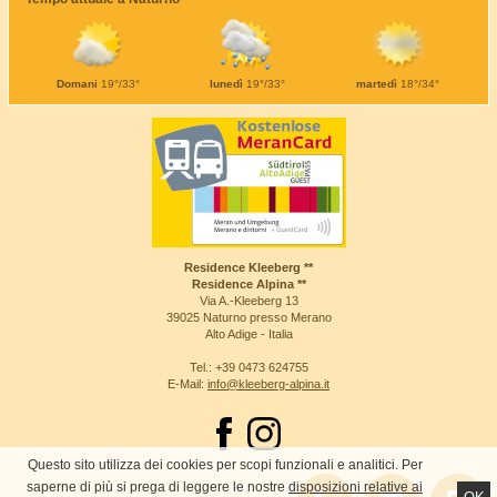
Domani
19°/33°
lunedì
19°/33°
martedì
18°/34°
Residence Kleeberg **
Residence Alpina **
Via A.-Kleeberg 13
39025 Naturno presso Merano
Alto Adige - Italia
Tel.: +39 0473 624755
E-Mail:
info@kleeberg-alpina.it
Questo sito utilizza dei cookies per scopi funzionali e analitici. Per
saperne di più si prega di leggere le nostre
disposizioni relative ai