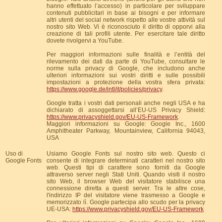
hanno effettuato l’accesso) in particolare per sviluppare
contenuti pubblicitari in base ai bisogni e per informare
altri utenti del social network rispetto alle vostre attività sul
nostro sito Web. Vi è riconosciuto il diritto di opporvi alla
creazione di tali profili utente. Per esercitare tale diritto
dovete rivolgervi a YouTube.
Per maggiori informazioni sulle finalità e l’entità del
rilevamento dei dati da parte di YouTube, consultare le
norme sulla privacy di Google, che includono anche
ulteriori informazioni sui vostri diritti e sulle possibili
impostazioni a protezione della vostra sfera privata:
https://www.google.de/intl/it/policies/privacy
.
Google tratta i vostri dati personali anche negli USA e ha
dichiarato di assoggettarsi all’EU-US Privacy Shield:
https://www.privacyshield.gov/EU-US-Framework
.
Maggiori informazioni su Google: Google Inc., 1600
Amphitheater Parkway, Mountainview, California 94043,
USA
Uso di
Usiamo Google Fonts sul nostro sito web. Questo ci
Google Fonts
consente di integrare determinati caratteri nel nostro sito
web. Questi tipi di carattere sono forniti da Google
attraverso server negli Stati Uniti. Quando visiti il nostro
sito Web, il browser Web del visitatore stabilisce una
connessione diretta a questi server. Tra le altre cose,
l'indirizzo IP del visitatore viene trasmesso a Google e
memorizzato lì. Google partecipa allo scudo per la privacy
UE-USA:
https://www.privacyshield.gov/EU-US-Framework