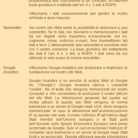
propedeutica alla conclusione di un contratto, un’ulteriore
base giuridica è costituita dall’art. 6 c. 1 lett. b RGPD.
Utilizziamo i dati esclusivamente per gestire la vostra
richiesta e darvi risposta.
Newsletter
Sul nostro sito Web avete la possibilità di abbonarvi a una
newsletter. Se lo fate, noi rileviamo e memorizziamo i dati
da voi digitati nella maschera d’inserimento (ad es.
cognome, nome, indirizzo e-mail). Non trasmettiamo tali
dati a terzi. L’abbonamento alla newsletter è possibile solo
con il vostro consenso. La base giuridica del trattamento
dei dati è l’art. 6 c. 1 lett. a RGPD. I dati sono da noi
utilizzati al solo scopo di inviare newsletter.
Google
Utilizziamo Google Analytics per analizzare e migliorare la
Analytics
navigazione sul nostro sito Web.
Google Analytics è un servizio di analisi Web di Google
Inc. (“Google”). Google Analytics utilizza i cosiddetti
“cookie”, file di testo che vengono memorizzati sul vostro
computer e che consentono di analizzare il vostro utilizzo
del sito Web. Le informazioni generate dal cookie sul
vostro utilizzo di questo sito Web vengono di norma
trasmesse a un server di Google negli USA, dove vengono
memorizzate. In caso di attivazione dell’anonimizzazione
IP su questo sito web, il vostro indirizzo IP all’interno degli
Stati membri dell’Unione europea o di Stati parti
dell’Accordo sullo Spazio Economico Europeo sarà prima
accorciato da Google. Solo in casi eccezionali l’indirizzo IP
completo sarà trasmesso a un server di Google negli Stati
Uniti e ivi accorciato. Google utilizzerà queste informazioni