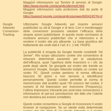
Maggiori informazioni sui Termini di servizio di Google:
https://www.google.com/analytics/terms/it.html
Maggiori informazioni sulla protezione dati da parte di
Google:
https://support.google.com/analytics/answer/6004245?hl=it
Google
Utilizziamo Google Adwords per inserire annunci
Adwords
pubblicitari su siti di Google e di terzi. Con il monitoraggio
Conversion-
delle conversioni possiamo valutare l’efficacia delle
Tracking
singole azioni pubblicitarie. In questo modo cerchiamo di
mostrarvi annunci pubblicitari che vi interessino e di
rendere il nostro sito più attraente. La base giuridica del
trattamento dei vostri dati è l’art. 6 c. 1 lett. f RGPD.
La pubblicità è erogata da Google tramite cosiddetti “Ad
Server”. Allo scopo utilizziamo cookie che consentono di
misurare determinati parametri per la valutazione
dell’efficacia, quali l’apertura delle inserzioni o i clic da
parte degli utenti. Se giungete sul nostro sito tramite un
annuncio Google, Google Adwords installa un cookie sul
vostro PC. Questi cookie perdono di norma efficacia
trascorsi 30 giorni e non servono a identificarvi
personalmente. Questo cookie permette di norma di
memorizzare dati analitici quali l’ID univoco del cookie, il
numero di Ad Impression per inserzione (Frequency),
l’ultima Impression (rilevante per post-view conversions) e
informazioni di opt-out (annotazione del fatto che l’utente
non desidera più essere contattato).
Questi cookie consentono a Google di riconoscere il vostro
browser di navigazione. Se un utente visita determinate