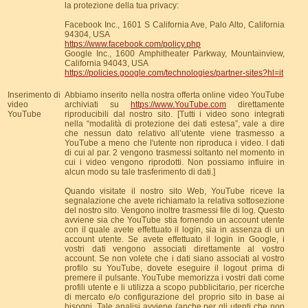
la protezione della tua privacy:
Facebook Inc., 1601 S California Ave, Palo Alto, California
94304, USA
https://www.facebook.com/policy.php
Google Inc., 1600 Amphitheater Parkway, Mountainview,
California 94043, USA
https://policies.google.com/technologies/partner-sites?hl=it
Inserimento di
Abbiamo inserito nella nostra offerta online video YouTube
video
archiviati su
https://www.YouTube.com
direttamente
YouTube
riproducibili dal nostro sito. [Tutti i video sono integrati
nella “modalità di protezione dei dati estesa”, vale a dire
che nessun dato relativo all’utente viene trasmesso a
YouTube a meno che l'utente non riproduca i video. I dati
di cui al par. 2 vengono trasmessi soltanto nel momento in
cui i video vengono riprodotti. Non possiamo influire in
alcun modo su tale trasferimento di dati.]
Quando visitate il nostro sito Web, YouTube riceve la
segnalazione che avete richiamato la relativa sottosezione
del nostro sito. Vengono inoltre trasmessi file di log. Questo
avviene sia che YouTube stia fornendo un account utente
con il quale avete effettuato il login, sia in assenza di un
account utente. Se avete effettuato il login in Google, i
vostri dati vengono associati direttamente al vostro
account. Se non volete che i dati siano associati al vostro
profilo su YouTube, dovete eseguire il logout prima di
premere il pulsante. YouTube memorizza i vostri dati come
profili utente e li utilizza a scopo pubblicitario, per ricerche
di mercato e/o configurazione del proprio sito in base ai
bisogni. Tale analisi avviene (anche per gli utenti che non