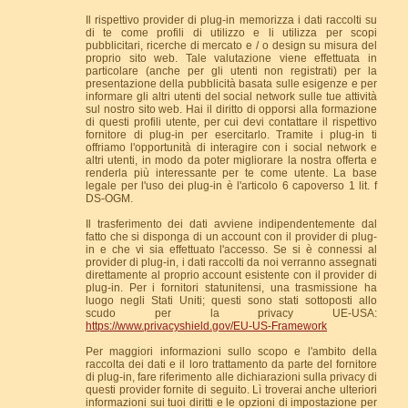
Il rispettivo provider di plug-in memorizza i dati raccolti su
di te come profili di utilizzo e li utilizza per scopi
pubblicitari, ricerche di mercato e / o design su misura del
proprio sito web. Tale valutazione viene effettuata in
particolare (anche per gli utenti non registrati) per la
presentazione della pubblicità basata sulle esigenze e per
informare gli altri utenti del social network sulle tue attività
sul nostro sito web. Hai il diritto di opporsi alla formazione
di questi profili utente, per cui devi contattare il rispettivo
fornitore di plug-in per esercitarlo. Tramite i plug-in ti
offriamo l'opportunità di interagire con i social network e
altri utenti, in modo da poter migliorare la nostra offerta e
renderla più interessante per te come utente. La base
legale per l'uso dei plug-in è l'articolo 6 capoverso 1 lit. f
DS-OGM.
Il trasferimento dei dati avviene indipendentemente dal
fatto che si disponga di un account con il provider di plug-
in e che vi sia effettuato l'accesso. Se si è connessi al
provider di plug-in, i dati raccolti da noi verranno assegnati
direttamente al proprio account esistente con il provider di
plug-in. Per i fornitori statunitensi, una trasmissione ha
luogo negli Stati Uniti; questi sono stati sottoposti allo
scudo per la privacy UE-USA:
https://www.privacyshield.gov/EU-US-Framework
Per maggiori informazioni sullo scopo e l'ambito della
raccolta dei dati e il loro trattamento da parte del fornitore
di plug-in, fare riferimento alle dichiarazioni sulla privacy di
questi provider fornite di seguito. Lì troverai anche ulteriori
informazioni sui tuoi diritti e le opzioni di impostazione per