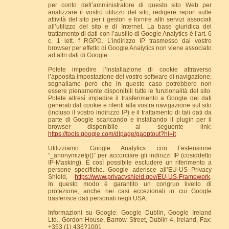
per conto dell’amministratore di questo sito Web per
analizzare il vostro utilizzo del sito, redigere report sulle
attività del sito per i gestori e fornire altri servizi associati
all’utilizzo del sito e di Internet. La base giuridica del
trattamento di dati con l’ausilio di Google Analytics è l’art. 6
c. 1 lett. f RGPD. L’indirizzo IP trasmesso dal vostro
browser per effetto di Google Analytics non viene associato
ad altri dati di Google.
Potete impedire l’installazione di cookie attraverso
l’apposita impostazione del vostro software di navigazione;
segnaliamo però che in questo caso potrebbero non
essere pienamente disponibili tutte le funzionalità del sito.
Potete altresì impedire il trasferimento a Google dei dati
generati dal cookie e riferiti alla vostra navigazione sul sito
(incluso il vostro indirizzo IP) e il trattamento di tali dati da
parte di Google scaricando e installando il plugin per il
browser disponibile al seguente link:
https://tools.google.com/dlpage/gaoptout?hl=it
Utilizziamo Google Analytics con l’estensione
“_anonymizeIp()” per accorciare gli indirizzi IP (cosiddetto
IP-Masking). È così possibile escludere un riferimento a
persone specifiche. Google aderisce all’EU-US Privacy
Shield,
https://www.privacyshield.gov/EU-US-Framework
.
In questo modo è garantito un congruo livello di
protezione, anche nei casi eccezionali in cui Google
trasferisce dati personali negli USA.
Informazioni su Google: Google Dublin, Google Ireland
Ltd., Gordon House, Barrow Street, Dublin 4, Ireland, Fax:
+353 (1) 436?1001