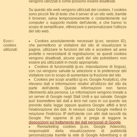
vengono utilizzati e come possono essere disattivati.
Su questo sito web vengono utilizzati dei cookies. I cookies
sono piccoli file di testo che il server di un sito web, tramite
il browser, salva temporaneamente o costantemente sul
computer o supporto mobile dell'utente, e che hanno lo
scopo di semplificare, ottimizzare o personalizzare l'utilizzo
del sito web.
Ecco i
Cookies assolutamente necessari (p.es. session ID),
cookies
che permettono al visitatore del sito di visualizzare le
utilizzati:
pagine, utilizzare le funzioni del sito e accedere ad aree
protette o necessitanti di registrazione; se questi cookies
vengono disattivati, alcune parti del sito potrebbero non
essere più utilizzabili in modo appropriato.
Cookies di funzionalità (p.es. impostazione di lingua),
con cui vengono salvate la selezione e le preferenze del
visitatore con lo scopo di aumentare la fruizione del sito.
Cookies per scopi analitici (p.es. Google Analytics), che
rilevano dati e informazioni relativi all'utilizzo del sito da
parte dell'utente. Queste informazioni non fanno
riferimento alla persona. Le informazioni vengono inviate a
un server di Google negli Stati Uniti e qui salvate. Google
può trasmettere tali dati a terzi nel caso in cui questo sia
previsto dalla legge oppure qualora Google affidi a terzi
l'elaborazione dei dati. In nessun caso Google metterà in
relazione l'indirizzo IP dell'utente con altri dati raccolti da
Google. Per saperne di più si prega di leggere le
disposizioni sul trattamento dei dati personali di Google
.
Remarketing cookies (p.es. Google Adwords),
responsabili della visualizzazione di pubblicità
personalizzata tramite la rete di Google Advertising o di