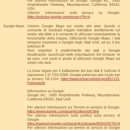
Per ulteriori informazioni su Google: Google Inc., 1600
Amphitheatre Parkway, Mountainview, California 94043,
USA
Ulteriori informazioni sulla privacy su Google:
https://policies.google.com/privacy?hl=it
Google Maps
Usiamo Google Maps sul nostro sito web. Questo ci
consente di mostrarti mappe interattive direttamente sul
nostro sito Web e ti consente di utilizzare comodamente la
funzionalità della mappa. Utilizzando Google Maps, i dati
vengono trasmessi a Google negli Stati Uniti, ad es. Il tuo
indirizzo IP.
Puoi impedire il trasferimento dei dati a Google
disattivando JavaScript nelle impostazioni del browser. In
tal caso, non sarai in grado di utilizzare Google Maps sul
nostro sito web.
La base legale per il trattamento dei tuoi dati è l'articolo 6
capoverso 1 lit. f DS-OGM. Google partecipa allo scudo per
la privacy UE-USA:
https://www.privacyshield.gov/EU-US-
Framework
Informazioni su Google:
Google Inc., 1600 Amphitheatre Parkway, Mountainview,
California 94043, Stati Uniti
Per ulteriori informazioni sui Termini di servizio di Google:
https://www.google.com/analytics/terms/it.html
Per ulteriori informazioni sulla politica sulla privacy di
Google:
https://support.google.com/analytics/answer/6004245?hl=it
Per ulteriori informazioni sui termini di servizio di Google