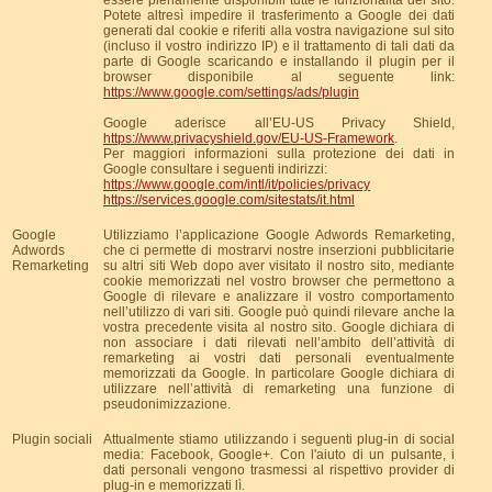
essere pienamente disponibili tutte le funzionalità del sito.
Potete altresì impedire il trasferimento a Google dei dati
generati dal cookie e riferiti alla vostra navigazione sul sito
(incluso il vostro indirizzo IP) e il trattamento di tali dati da
parte di Google scaricando e installando il plugin per il
browser disponibile al seguente link:
https://www.google.com/settings/ads/plugin
Google aderisce all’EU-US Privacy Shield,
https://www.privacyshield.gov/EU-US-Framework
.
Per maggiori informazioni sulla protezione dei dati in
Google consultare i seguenti indirizzi:
https://www.google.com/intl/it/policies/privacy
https://services.google.com/sitestats/it.html
Google
Utilizziamo l’applicazione Google Adwords Remarketing,
Adwords
che ci permette di mostrarvi nostre inserzioni pubblicitarie
Remarketing
su altri siti Web dopo aver visitato il nostro sito, mediante
cookie memorizzati nel vostro browser che permettono a
Google di rilevare e analizzare il vostro comportamento
nell’utilizzo di vari siti. Google può quindi rilevare anche la
vostra precedente visita al nostro sito. Google dichiara di
non associare i dati rilevati nell’ambito dell’attività di
remarketing ai vostri dati personali eventualmente
memorizzati da Google. In particolare Google dichiara di
utilizzare nell’attività di remarketing una funzione di
pseudonimizzazione.
Plugin sociali
Attualmente stiamo utilizzando i seguenti plug-in di social
media: Facebook, Google+. Con l'aiuto di un pulsante, i
dati personali vengono trasmessi al rispettivo provider di
plug-in e memorizzati lì.