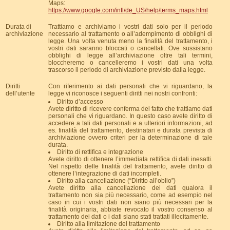
Maps:
https://www.google.com/intl/de_US/help/terms_maps.html
Durata di
Trattiamo e archiviamo i vostri dati solo per il periodo
archiviazione
necessario al trattamento o all’adempimento di obblighi di
legge. Una volta venuta meno la finalità del trattamento, i
vostri dati saranno bloccati o cancellati. Ove sussistano
obblighi di legge all’archiviazione oltre tali termini,
bloccheremo o cancelleremo i vostri dati una volta
trascorso il periodo di archiviazione previsto dalla legge.
Diritti
Con riferimento ai dati personali che vi riguardano, la
dell’utente
legge vi riconosce i seguenti diritti nei nostri confronti:
Diritto d’accesso
Avete diritto di ricevere conferma del fatto che trattiamo dati
personali che vi riguardano. In questo caso avete diritto di
accedere a tali dati personali e a ulteriori informazioni, ad
es. finalità del trattamento, destinatari e durata prevista di
archiviazione ovvero criteri per la determinazione di tale
durata.
Diritto di rettifica e integrazione
Avete diritto di ottenere l’immediata rettifica di dati inesatti.
Nel rispetto delle finalità del trattamento, avete diritto di
ottenere l’integrazione di dati incompleti.
Diritto alla cancellazione (“Diritto all’oblio”)
Avete diritto alla cancellazione dei dati qualora il
trattamento non sia più necessario, come ad esempio nel
caso in cui i vostri dati non siano più necessari per la
finalità originaria, abbiate revocato il vostro consenso al
trattamento dei dati o i dati siano stati trattati illecitamente.
Diritto alla limitazione del trattamento