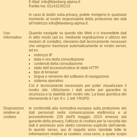
E-Mail: info@kleeberg-alpina.it
Partita Iva: 01143230215
In caso di dubbi sulla privacy, potete rivolgervi in qualsiasi
momento al nostro responsabile della protezione dei dati
all’indirizzo info@kleeberg-alpina.it.
Uso
Quando navigate su questo sito Web o ci trasmettete dati
informativo
in altro modo (ad es. mediante registrazione o utilizzo del
modulo di contatto), rileviamo dati tecnicamente necessari
che vengono trasmessi automaticamente al nostro server,
ad es.
indirizzo IP
data e ora della consultazione
contenuti della consultazione
stato dell’accesso/codice di stato HTTP
tipo di browser
lingua e versione del software di navigazione
sistema operativo
Ciò è tecnicamente necessario per poter visualizzare il
nostro sito. Utilizziamo i dati anche per garantire la
sicurezza e la stabilità del nostro sito. La base giuridica del
rilevamento è l’art. 6 c. 1 lett. f RGPD.
Disposizioni
In conformità alla normativa europea sulla protezione dei
relative ai
dati personali nella comunicazione elettronica e al
cookies
provvedimento 229 dell'8 maggio 2015 emesso dal
garante della privacy, l'utilizzo di cookies per la raccolta dei
dati è ammesso solo dietro consenso esplicito dell'utente.
In questo senso, qui di seguito sono riportate tutte le
informazioni relative ai cookies: cosa sono, a quale scopo