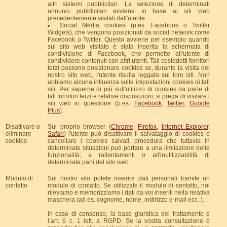
altri sistemi pubblicitari. La selezione di determinati
annunci pubblicitari avviene in base ai siti web
precedentemente visitati dall'utente.
Social Media cookies (p.es. Facebook o Twitter
Widgets), che vengono posizionati da social network come
Facebook o Twitter. Questo avviene per esempio quando
sul sito web visitato è stata inserita la schermata di
condivisione di Facebook, che permette all'utente di
condividere contenuti con altri utenti. Tali cosiddetti fornitori
terzi possono posizionare cookies se, durante la visita del
nostro sito web, l'utente risulta loggato sui loro siti. Non
abbiamo alcuna influenza sulle impostazioni cookies di tali
siti. Per saperne di più sull'utilizzo di cookies da parte di
tali fornitori terzi e relative disposizioni, si prega di visitare i
siti web in questione (p.es.
Facebook
,
Twitter
,
Google
Plus
).
Disattivare o
Sul proprio browser (
Chrome
,
Firefox
,
Internet Explorer
,
eliminare
Safari
) l'utente può disattivare il salvataggio di cookies o
cookies
cancellare i cookies salvati, procedura che tuttavia in
determinate situazioni può portare a una limitazione delle
funzionalità, a rallentamenti o all'inutilizzabilità di
determinate parti del sito web.
Modulo di
Sul nostro sito potete inserire dati personali tramite un
contatto
modulo di contatto. Se utilizzate il modulo di contatto, noi
rileviamo e memorizziamo i dati da voi inseriti nella relativa
maschera (ad es. cognome, nome, indirizzo e-mail ecc. ).
In caso di consenso, la base giuridica del trattamento è
l’art. 6 c. 1 lett. a RGPD. Se la vostra consultazione è