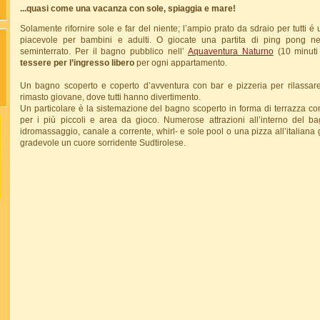
...quasi come una vacanza con sole, spiaggia e mare!
Solamente rifornire sole e far del niente; l’ampio prato da sdraio per tutti é
piacevole per bambini e adulti. O giocate una partita di ping pong ne
seminterrato. Per il bagno pubblico nell’
Aquaventura Naturno
(10 minuti 
tessere per l’ingresso libero
per ogni appartamento.
Un bagno scoperto e coperto d’avventura con bar e pizzeria per rilassare
rimasto giovane, dove tutti hanno divertimento.
Un particolare è la sistemazione del bagno scoperto in forma di terrazza co
per i più piccoli e area da gioco. Numerose attrazioni all’interno del
idromassaggio, canale a corrente, whirl- e sole pool o una pizza all’italia
gradevole un cuore sorridente Sudtirolese.