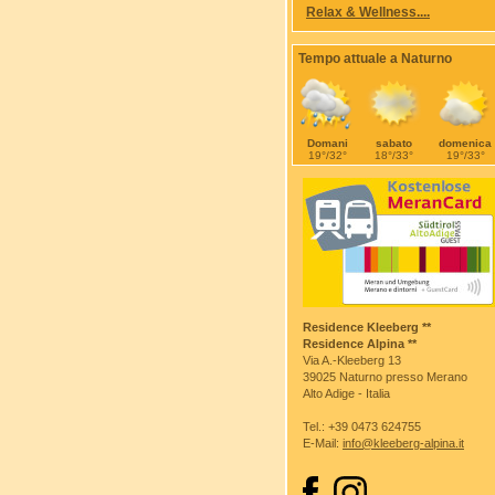
Relax & Wellness....
Tempo attuale a Naturno
Domani
sabato
domenica
19°/32°
18°/33°
19°/33°
Residence Kleeberg **
Residence Alpina **
Via A.-Kleeberg 13
39025 Naturno presso Merano
Alto Adige - Italia
Tel.: +39 0473 624755
E-Mail:
info@kleeberg-alpina.it