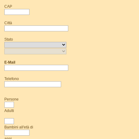
CAP
Città
Stato
E-Mail
Telefono
Persone
Adulti
Bambini all'età di
anni