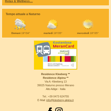
Relax & Wellness....
Tempo attuale a Naturno
Domani
19°/34°
martedì
19°/35°
mercoledì
18°/35°
Residence Kleeberg **
Residence Alpina **
Via A.-Kleeberg 13
39025 Naturno presso Merano
Alto Adige - Italia
Tel.: +39 0473 624755
E-Mail:
info@kleeberg-alpina.it